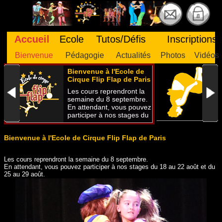
Accueil
Ecole
Tutos/Défis
Inscriptions
Bienvenue
Pédagogie
Actualités
Photos
Vidéos
D
Bienvenue à l'Ecole de
à
Cirque Flip Flap de Paris
F
D
Les cours reprendront la
A
semaine du 8 septembre.
O
En attendant, vous pouvez
M
participer à nos stages du
18 au 22 août et du 25 au
29 août.
Bienvenue à l'Ecole de Cirque Flip Flap de Paris
Les cours reprendront la semaine du 8 septembre.
En attendant, vous pouvez participer à nos stages du 18 au 22 août et du
25 au 29 août.